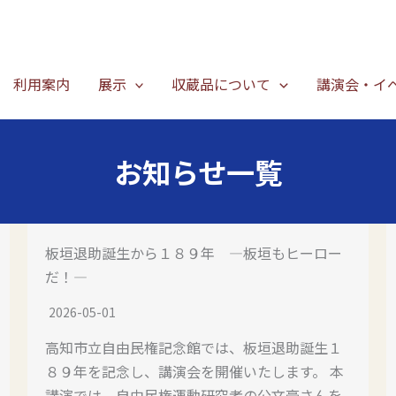
利用案内
展示
収蔵品について
講演会・イ
お知らせ一覧
板垣退助誕生から１８９年 ―板垣もヒーロー
だ！―
2026-05-01
高知市立自由民権記念館では、板垣退助誕生１
８９年を記念し、講演会を開催いたします。 本
講演では、自由民権運動研究者の公文豪さんを