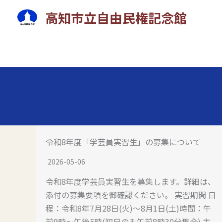
内
高知市立自由民権記念館
容
を
ス
キ
ッ
プ
令和8年度「学芸員実習生」の募集について
2026-05-06
令和8年度学芸員実習生を募集します。詳細は、
添付の募集要項を御確認ください。 実習期間 日
程：令和8年7月28日(火)～8月1日(土)時間：午
前9時～午後5時(初日のみ午前8時30分集合) 主