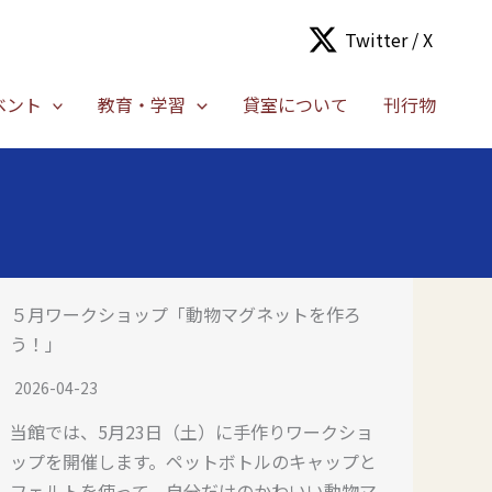
Twitter / X
ベント
教育・学習
貸室について
刊行物
５月ワークショップ「動物マグネットを作ろ
う！」
2026-04-23
当館では、5月23日（土）に手作りワークショ
ップを開催します。ペットボトルのキャップと
フェルトを使って、自分だけのかわいい動物マ