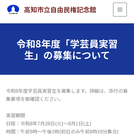
内
高知市立自由民権記念館
容
を
ス
キ
令和8年度「学芸員実習
ッ
生」の募集について
プ
令和8年度学芸員実習生を募集します。詳細は、添付の募
集要項を御確認ください。
実習期間
日程：令和8年7月28日(火)～8月1日(土)
時間：午前9時～午後5時(初日のみ午前8時30分集合)