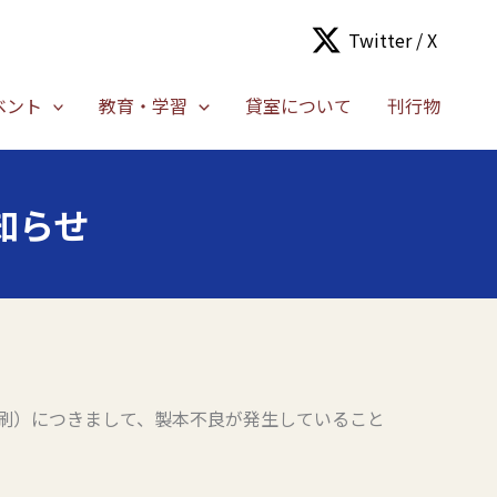
Twitter / X
ベント
教育・学習
貸室について
刊行物
知らせ
刷）につきまして、製本不良が発生していること