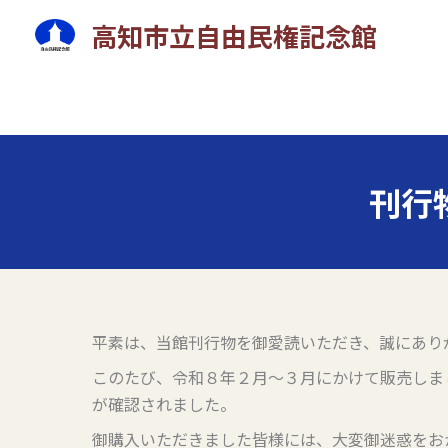
内
高知市立自由民権記念館
容
を
ス
キ
ッ
プ
刊行
平素は、当館刊行物を御愛読いただき、誠にあり
このたび、令和８年２月～３月にかけて販売しま
が確認されました。
御購入いただきました皆様には、大変御迷惑をお