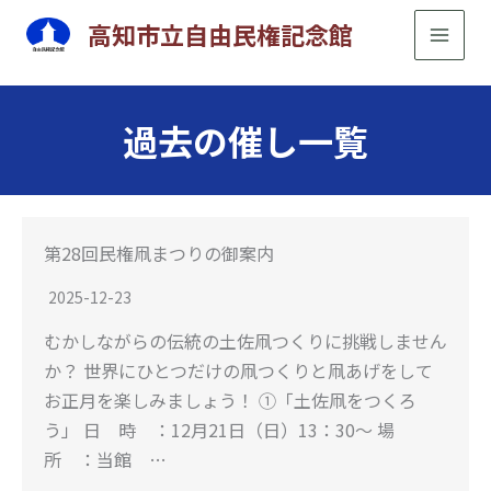
内
高知市立自由民権記念館
容
を
ス
過去の催し一覧
キ
ッ
プ
第28回民権凧まつりの御案内
2025-12-23
むかしながらの伝統の土佐凧つくりに挑戦しません
か？ 世界にひとつだけの凧つくりと凧あげをして
お正月を楽しみましょう！ ①「土佐凧をつくろ
う」 日 時 ：12月21日（日）13：30～ 場
所 ：当館 …