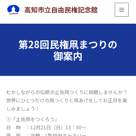
内
高知市立自由民権記念館
容
を
ス
キ
第28回民権凧まつりの
ッ
御案内
プ
むかしながらの伝統の土佐凧つくりに挑戦しませんか？
世界にひとつだけの凧つくりと凧あげをしてお正月を楽
しみましょう！
①「土佐凧をつくろう」
日 時 ：12月21日（日）13：30～
場 所 ：当館 1階自由ギャラリー