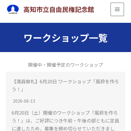
内
高知市立自由民権記念館
容
を
ス
ワークショップ一覧
キ
ッ
プ
開催中・開催予定のワークショップ
【満員御礼】6月20日 ワークショップ「風鈴を作ろ
う！」
2026-06-13
6月20日（土）開催のワークショップ「風鈴を作ろ
う！」は、ご好評につき午前・午後の部ともに定員
に達したため、募集を締め切らせていただきまし