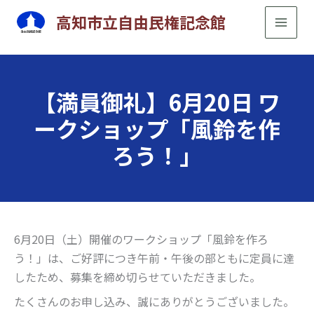
内
高知市立自由民権記念館
容
を
ス
キ
【満員御礼】6月20日 ワ
ッ
ークショップ「風鈴を作
プ
ろう！」
6月20日（土）開催のワークショップ「風鈴を作ろ
う！」は、ご好評につき午前・午後の部ともに定員に達
したため、募集を締め切らせていただきました。
たくさんのお申し込み、誠にありがとうございました。