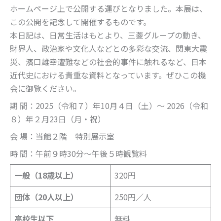
ホームページ上で公開する運びとなりました。本展は、
この公開を記念して開催するものです。
本日記は、日常生活はもとより、三菱グループの動き、
財界人、政治家や文化人などとの多彩な交流、関東大震
災、濱口雄幸遭難などの社会的事件に触れるなど、日本
近代史における貴重な資料となっています。ぜひこの機
会に御覧ください。
期 間：2025（令和７）年10月４日（土）～ 2026（令和
８）年２月23日（月・祝）
会 場：当館２階 特別展示室
時 間：午前９時30分～午後５時観覧料
一般（18歳以上）
320円
団体（20人以上）
250円／人
高校生以下
無料