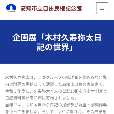
内
高知市立自由民権記念館
容
を
ス
キ
企画展「木村久寿弥太日
ッ
記の世界」
プ
木村久寿弥太は、三菱グループの総理事を務めるなど戦
前の財界の重鎮として活躍した高知市出身の実業家で，
令和３年度に、久寿弥太本人の日記18冊を含む木村家の
日記資料等が高知市に寄贈されました。
当館では、令和４年から日記の撮影及び調査・翻刻作業
を行ってきました。そして、令和７年９月、その成果を