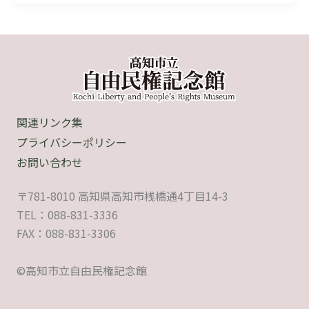
展
「わ
た
し
の
ま
ち
関連リンク集
の
プライバシーポリシー
自
お問い合わせ
由
民
〒781-8010 高知県高知市桟橋通4丁目14-3
権」
TEL：088-831-3336
FAX：088-831-3306
©高知市立自由民権記念館