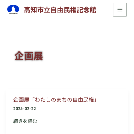
内
高知市立自由民権記念館
容
を
ス
キ
ッ
プ
企画展
企画展「わたしのまちの自由民権」
2025-02-22
企
続きを読む
画