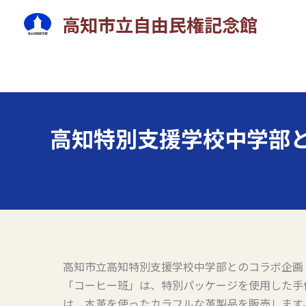
内
高知市立自由民権記念館
容
を
ス
キ
ッ
プ
高知特別支援学校中学部との
高知市立高知特別支援学校中学部とのコラボ企画
「コーヒー班」は、特別パッケージを使用した手
は、本革を使ったカラフルな革製品を販売します