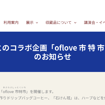
利用案内
展示
収蔵品について
講演会・イ
コラボ企画「oflove 市 特 
のお知らせ
おぶらぶしっとくいち
「
oflove 市特市
」を開催します。
作りドリップバッグコーヒー、「石けん班」は、ハーブなどを
。