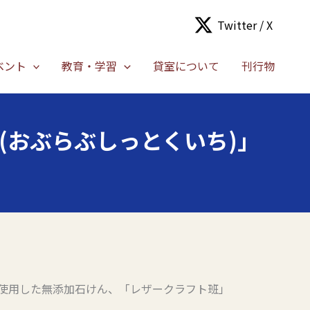
Twitter / X
ベント
教育・学習
貸室について
刊行物
市(おぶらぶしっとくいち)」
使用した無添加石けん、「レザークラフト班」