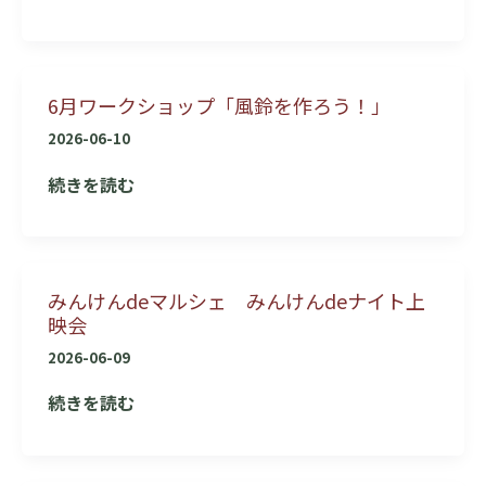
事
い
員
の
て
御
お
礼】
知
6月ワークショップ「風鈴を作ろう！」
6
ら
月
2026-06-10
せ
20
6
続きを読む
日
月
ワ
ワ
ー
ー
ク
みんけんdeマルシェ みんけんdeナイト上
ク
シ
映会
シ
ョ
ョ
2026-06-09
ッ
ッ
プ
み
続きを読む
プ
「風
ん
「風
鈴
け
鈴
を