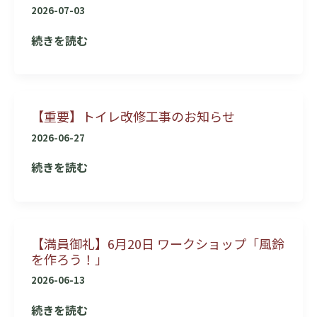
ロ
2026-07-03
平
ー
の
７
続きを読む
マ
画
月
ン
集
30
高
『新
日
知
水
【重要】トイレ改修工事のお知らせ
（木）
大
や
午
2026-06-27
万
空』
前
博」
【重
続きを読む
を
中
の
要】
特
の
お
ト
別
展
知
イ
展
示
ら
【満員御礼】6月20日 ワークショップ「風鈴
レ
示
観
せ
を作ろう！」
改
し
覧
修
2026-06-13
ま
に
工
す！
つ
【満
続きを読む