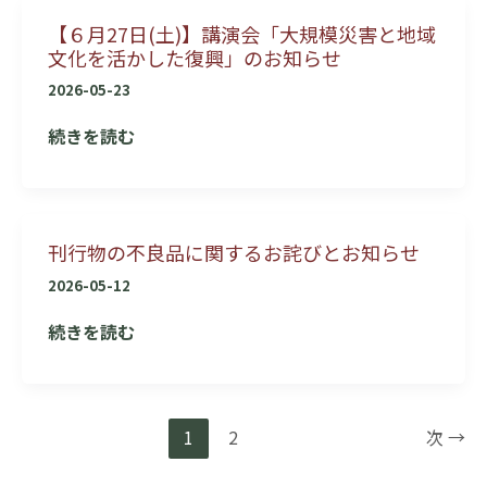
ん
を
作
【６月27日(土)】講演会「大規模災害と地域
de
作
文化を活かした復興」のお知らせ
ろ
マ
ろ
う！」
ル
2026-05-23
う！」
シ
【６
続きを読む
ェ
月
み
27
ん
日
け
刊行物の不良品に関するお詫びとお知らせ
(土)】
ん
講
2026-05-12
de
演
ナ
刊
続きを読む
会
イ
行
「大
ト
物
規
上
の
模
1
2
次
→
映
不
災
会
良
害