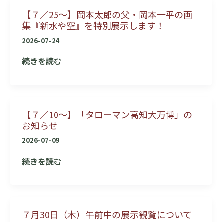
助
【７／25～】岡本太郎の父・岡本一平の画
の
集『新水や空』を特別展示します！
ふ
る
2026-07-24
さ
【７
続きを読む
と
／
か
25
ら
～】
広
【７／10～】「タローマン高知大万博」の
岡
が
お知らせ
本
る
太
2026-07-09
ジ
郎
【７
続きを読む
ビ
の
／
エ】
父・
10
岡
～】
本
７月30日（木）午前中の展示観覧について
「タ
一