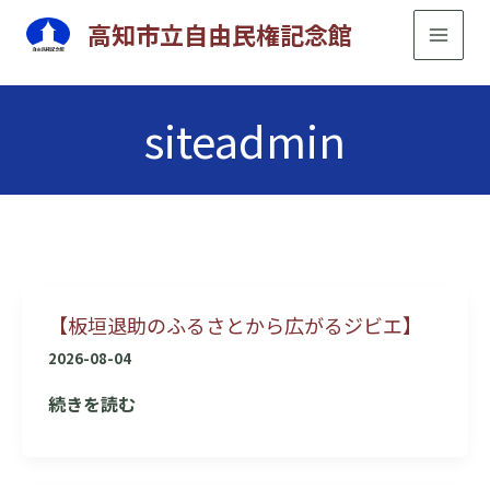
内
高知市立自由民権記念館
容
を
ス
siteadmin
キ
ッ
プ
【板垣退助のふるさとから広がるジビエ】
2026-08-04
【板
続きを読む
垣
退