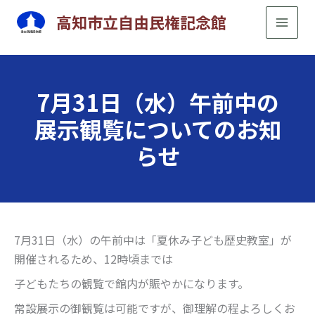
内
高知市立自由民権記念館
容
を
ス
キ
7月31日（水）午前中の
ッ
展示観覧についてのお知
プ
らせ
7月31日（水）の午前中は「夏休み子ども歴史教室」が
開催されるため、12時頃までは
子どもたちの観覧で館内が賑やかになります。
常設展示の御観覧は可能ですが、御理解の程よろしくお