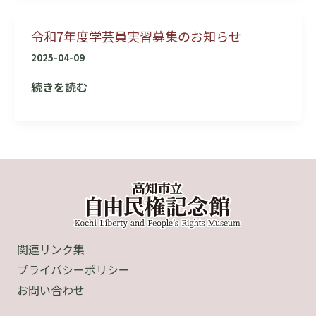
ー
令和7年度学芸員実習募集のお知らせ
ク
シ
2025-04-09
ョ
令
続きを読む
ッ
和
プ
7
「ビ
年
ー
度
ズ
学
ア
芸
ク
員
セ
実
サ
関連リンク集
習
リ
プライバシーポリシー
募
ー
お問い合わせ
集
を
の