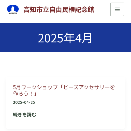
内
高知市立自由民権記念館
容
を
ス
2025年4月
キ
ッ
プ
5月ワークショップ「ビーズアクセサリーを
作ろう！」
2025-04-25
5
続きを読む
月
ワ