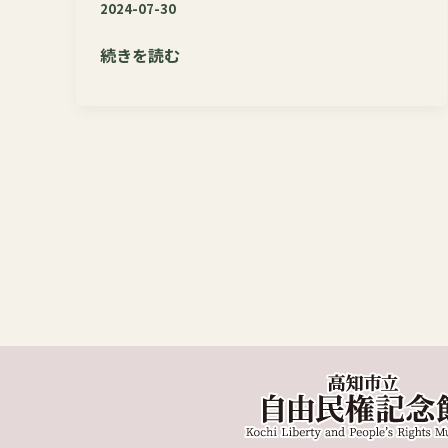
2024-07-30
夏
続きを読む
休
み
企
画
「民
権
150
年
板
垣
退
助
と
い