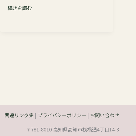
7
続きを読む
月
31
日
（水）
午
前
中
の
展
示
観
覧
に
関連リンク集
|
プライバシーポリシー
|
お問い合わせ
つ
〒781-8010 高知県高知市桟橋通4丁目14-3
い