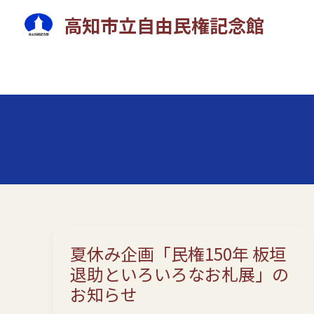
内
高知市立自由民権記念館
容
を
ス
キ
ッ
プ
夏休み企画「民権150年 板垣
退助といろいろなお札展」の
お知らせ