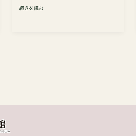
「教
続きを読む
員
の
た
め
の
博
物
館
の
日」
の
お
知
ら
せ