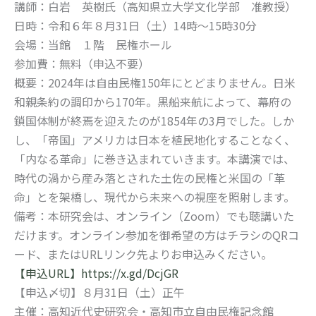
講師：白岩 英樹氏（高知県立大学文化学部 准教授）
日時：令和６年８月31日（土）14時～15時30分
会場：当館 １階 民権ホール
参加費：無料（申込不要）
概要：2024年は自由民権150年にとどまりません。日米
和親条約の調印から170年。黒船来航によって、幕府の
鎖国体制が終焉を迎えたのが1854年の3月でした。しか
し、「帝国」アメリカは日本を植民地化することなく、
「内なる革命」に巻き込まれていきます。本講演では、
時代の渦から産み落とされた土佐の民権と米国の「革
命」とを架橋し、現代から未来への視座を照射します。
備考：本研究会は、オンライン（Zoom）でも聴講いた
だけます。オンライン参加を御希望の方はチラシのQRコ
ード、またはURLリンク先よりお申込みください。
【申込URL】https://x.gd/DcjGR
【申込〆切】８月31日（土）正午
主催：高知近代史研究会・高知市立自由民権記念館