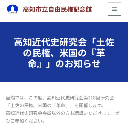
内
高知市立自由民権記念館
容
を
ス
キ
高知近代史研究会「土佐
ッ
の民権、米国の『革
プ
命』」のお知らせ
当館では、この度、高知近代史研究会第118回研究会
「土佐の民権、米国の『革命』」を開催します。
高知近代史研究会会員以外の方も聴講いただけます。ぜ
ひご参加ください。