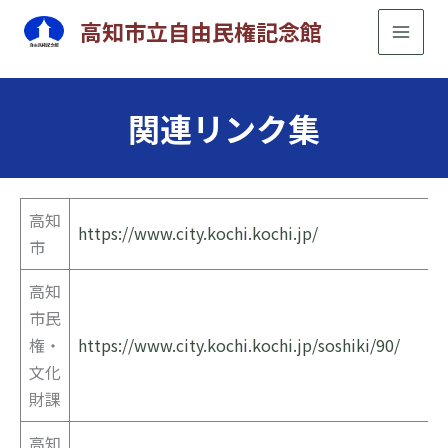
内
高知市立自由民権記念館
容
を
ス
関連リンク集
キ
ッ
プ
高知
https://www.city.kochi.kochi.jp/
市
高知
市民
権・
https://www.city.kochi.kochi.jp/soshiki/90/
文化
財課
高知