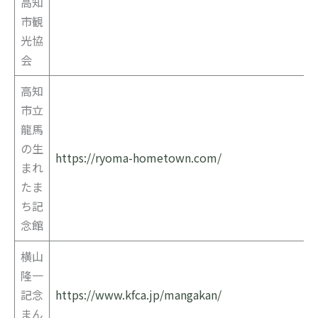
高知
市観
光協
会
高知
市立
龍馬
の生
https://ryoma-hometown.com/
まれ
たま
ち記
念館
横山
隆一
記念
https://www.kfca.jp/mangakan/
まん