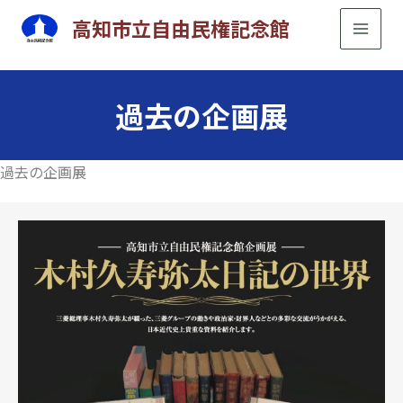
内
高知市立自由民権記念館
容
を
ス
過去の企画展
キ
ッ
プ
過去の企画展