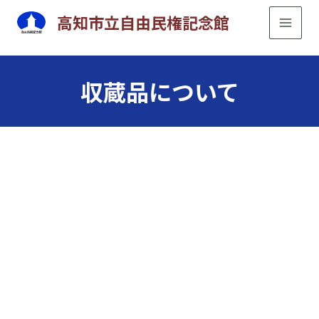
内
高知市立自由民権記念館
容
を
ス
収蔵品について
キ
ッ
プ