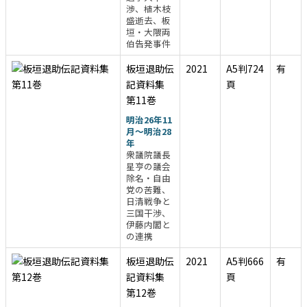
渉、植木枝
盛逝去、板
垣・大隈両
伯告発事件
板垣退助伝
2021
A5判724
有
記資料集
頁
第11巻
明治26年11
月～明治28
年
衆議院議長
星亨の議会
除名・自由
党の苦難、
日清戦争と
三国干渉、
伊藤内閣と
の連携
板垣退助伝
2021
A5判666
有
記資料集
頁
第12巻