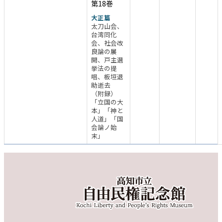
第18巻
大正篇
太刀山会、
台湾同化
会、社会改
良論の展
開、戸主選
挙法の提
唱、板垣退
助逝去
（附録）
「立国の大
本」「神と
人道」「国
会論ノ始
末」