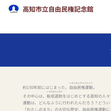
内
高知市立自由民権記念館
容
を
ス
キ
ッ
プ
じゆうみんけんうんどう
約150年前にはじまった、
自由民権運動
。
いたがきたいすけ
その中心は、
板垣退助
をはじめとする高知の人々
運動は、どんなふうに行われたんだろう？どうい
「わたしのまち」の大切な歴史、自由民権運動に