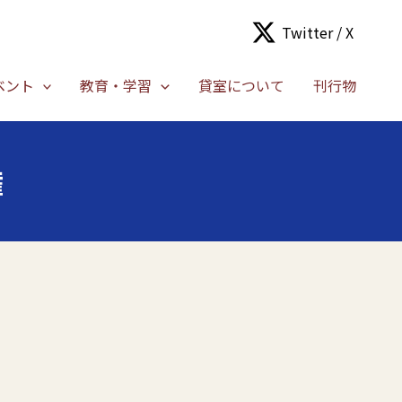
Twitter / X
ベント
教育・学習
貸室について
刊行物
権