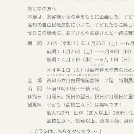
おとなの方へ
本展は、お客様からの声をもとに企画した、子ど
高知の自由民権運動について、子どもたちに楽し
ぜひこの機会に、お子さんやお孫さんと一緒に御
期 間 2025（令和７）年１月25日（土）～６
前期：１月25日（土）～３月30日（日）
後期：４月２日（水）～６月１日（日）
てんじが
※４月１日（火）は
展示替
え作業のため
こうちしりつじゆうみんけんきねんかん
とくべつて
会 場
高知市立自由民権記念館
２階
特別展
時 間 午前９時30分～午後５時
休館日 月曜日。祝日の翌日。祝日が月曜日と重
観覧料 子ども（高校生以下）は無料です！
個人320円 団体（20人以上）250円／1
高校生以下、65歳以上、療育手帳、身体障
［
チラシはこちらをクリック･･･
］