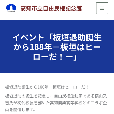
内
高知市立自由民権記念館
容
を
ス
キ
イベント「板垣退助誕生
ッ
から188年－板垣はヒー
プ
ローだ！ー」
板垣退助誕生から188年－板垣はヒーローだ！－
板垣退助の誕生を記念し、自由民権運動家である横山又
吉氏が初代校長を務めた高知商業高等学校とのコラボ企
画を開催します。